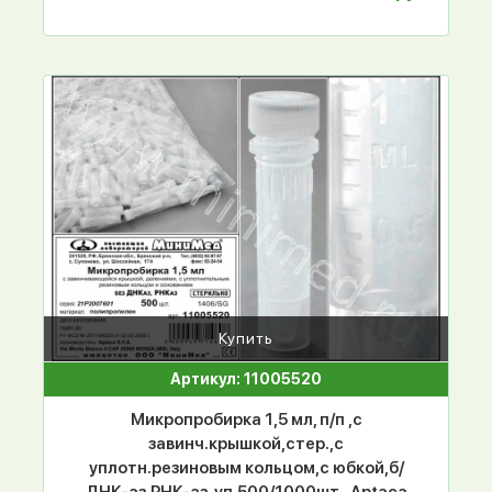
Купить
Артикул: 11005520
Микропробирка 1,5 мл, п/п ,с
завинч.крышкой,стер.,с
уплотн.резиновым кольцом,с юбкой,б/
ДНК-аз,РНК-аз, уп.500/1000шт., Aptaca