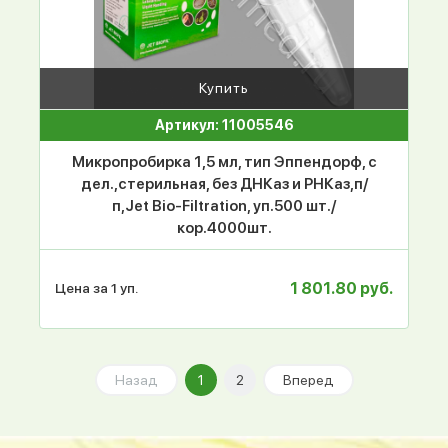
Купить
Артикул: 11005546
Микропробирка 1,5 мл, тип Эппендорф, с
дел.,стерильная, без ДНКаз и РНКаз,п/
п,Jet Bio-Filtration, уп.500 шт./
кор.4000шт.
1 801.80 руб.
Цена за 1 уп.
Назад
1
2
Вперед