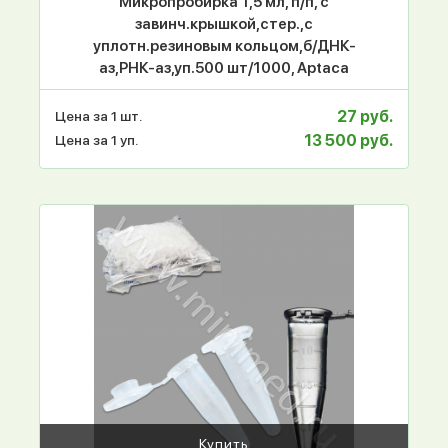
Микропробирка 1,5 мл, п/п, с
завинч.крышкой,стер.,с
уплотн.резиновым кольцом,б/ДНК-
аз,РНК-аз,уп.500 шт/1000, Aptaca
27 руб.
Цена за 1 шт.
13 500 руб.
Цена за 1 уп.
Купить