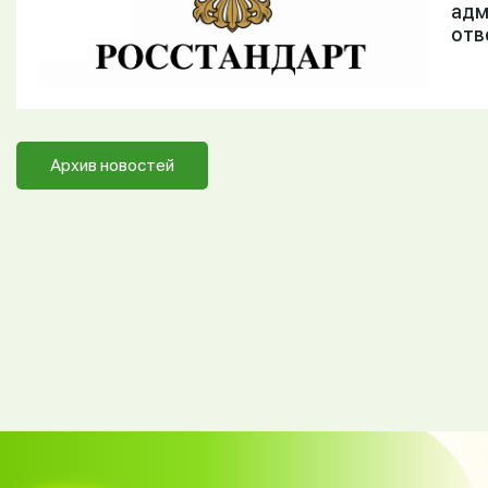
адм
отв
Архив новостей