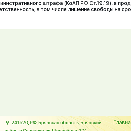
инистративного штрафа (КоАП РФ Ст.19.19), а пр
етственность, в том числе лишение свободы на срок до
Главна
241520, РФ, Брянская область, Брянский
район, с.Супонево, ул. Шоссейная, 17А