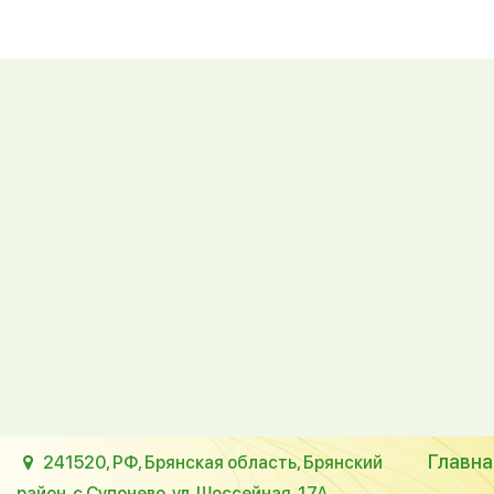
Главна
241520, РФ, Брянская область, Брянский
район, с.Супонево, ул. Шоссейная, 17А