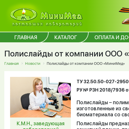
ГЛАВНАЯ
КАТАЛОГ
ОПЛАТА И Д
Полислайды от компании ООО
Главная
Новости
Полислайды от компании ООО «МиниМед»
ТУ 32.50.50-027-295
РУ № РЗН 2018/7936 от
Полислайды – полим
изготовленные из с
биоматериала со св
К.М.Н., заведующая
Полислайды предназ