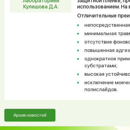
лабораторией
защитной пленке, п
Кулешова Д.А.
использованием. На
Отличительные преи
непосредственная 
минимальная трав
отсутствие фонов
повышенная адгез
однократное прим
субстратами;
высокая устойчиво
исключение моечн
полислайдов.
Архив новостей