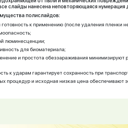
редохраняющей от пыли и механических повреждени
 все слайды нанесена неповторяющаяся нумерация 
мущества полислайдов:
готовность к применению (после удаления пленки не
моопасность;
ой люминесценции;
ивность для биоматериала;
енение и простота обеззараживания минимизируют р
сть к ударам гарантирует сохранность при транспор
ых процедур и исходная низкая цена обеспечивают 