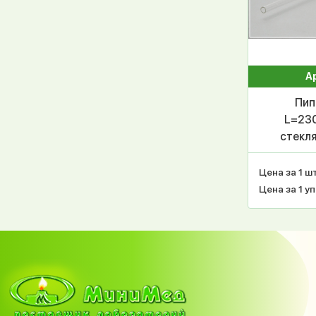
А
Пип
L=230
стекля
Цена за 1 шт
Цена за 1 уп