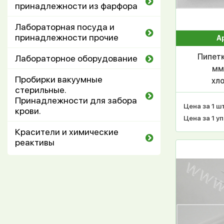
принадлежности из фарфора
Лабораторная посуда и
принадлежности прочие
А
Пипетк
Лабораторное оборудование
мм 
Пробирки вакуумные
хло
стерильные.
Принадлежности для забора
Цена за 1 шт
крови.
Цена за 1 уп
Красители и химические
реактивы