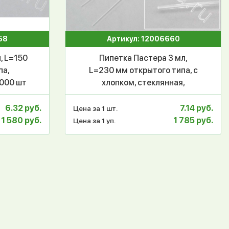
58
Артикул: 12006660
, L=150
Пипетка Пастера 3 мл,
па,
L=230 мм открытого типа, с
2000 шт
хлопком, стеклянная,
уп.250/2000 шт
6.32 руб.
7.14 руб.
Цена за 1 шт.
1 580 руб.
1 785 руб.
Цена за 1 уп.