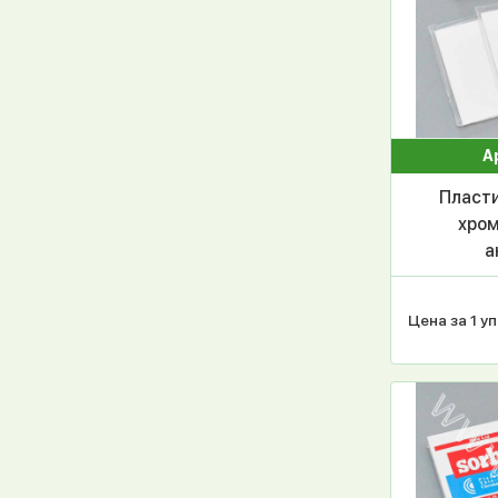
А
Пласти
хром
а
полим
индика
Цена за 1 уп