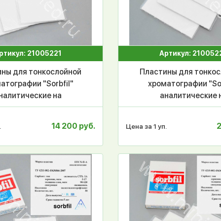
ртикул: 21005221
Артикул: 210052
ны для тонкослойной
Пластины для тонко
атографии "Sorbfil"
хроматографии "Sor
налитические на
аналитические 
иниевой основе с УФ
алюминиевой основе
катором ПТСХ-АФ-А-
индикатором ПТСХ-
14 200 руб.
2
.
Цена за 1 уп.
10*10 см, 50 шт/уп
УФ 10*15 см, 50 ш