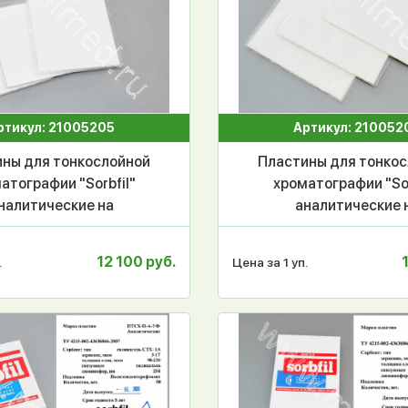
ртикул: 21005205
Артикул: 210052
ны для тонкослойной
Пластины для тонко
атографии "Sorbfil"
хроматографии "Sor
налитические на
аналитические 
ерной основе без УФ
полимерной основе 
тора ПТСХ-П-А 10*10
индикатора ПТСХ-П-
12 100 руб.
.
Цена за 1 уп.
см, 50 шт/уп.
см, 50 шт/уп.