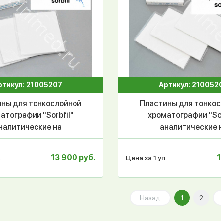
ртикул: 21005207
Артикул: 210052
ны для тонкослойной
Пластины для тонко
атографии "Sorbfil"
хроматографии "Sor
налитические на
аналитические 
мерной основе с УФ
полимерной основе
атором ПТСХ-П-А-УФ
индикатором ПТСХ-
13 900 руб.
1
.
Цена за 1 уп.
*10 см, 50 шт/уп.
10*15 см, 50 шт/
Назад
1
2