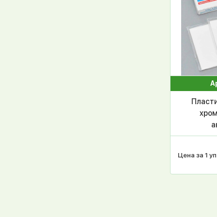
А
Пласти
хром
а
поли
индик
Цена за 1 уп
10