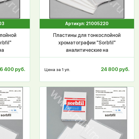
03
Артикул: 21005220
слойной
Пластины для тонкослойной
bfil"
хроматографии "Sorbfil"
на
аналитические на
без УФ
алюминиевой основе без УФ
АФ-А
индикатора ПТСХ-АФ-А
6 400 руб.
24 800 руб.
Цена за 1 уп.
пак
10*20 см, 50шт/уп