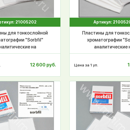
ртикул: 21005202
Артикул: 210052
ны для тонкослойной
Пластины для тонко
атографии "Sorbfil"
хроматографии "Sor
налитические на
аналитические 
ниевой основе без УФ
алюминиевой основе 
икатора ПТСХ-АФ-А
индикатора ПТСХ-
12 600 руб.
1
.
Цена за 1 уп.
0*10 см, 50шт/уп
10*15 см, 50шт/у