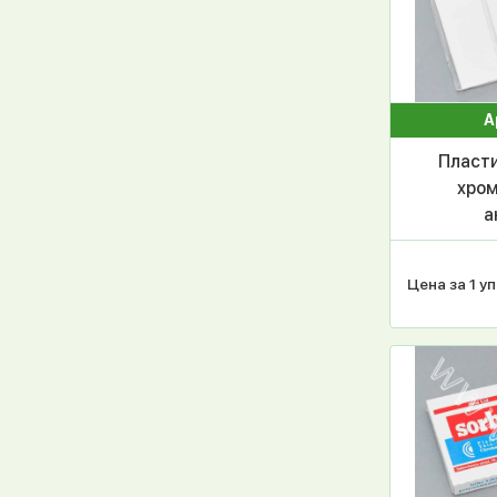
А
Пласти
хром
а
алюм
инди
Цена за 1 уп
УФ 