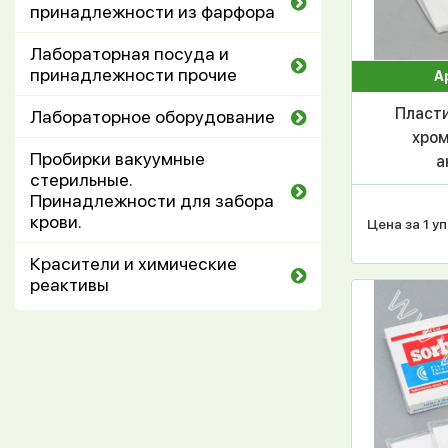
принадлежности из фарфора
Лабораторная посуда и
принадлежности прочие
А
Пласти
Лабораторное оборудование
хром
Пробирки вакуумные
а
стерильные.
алюми
Принадлежности для забора
инд
крови.
Цена за 1 уп
1
Красители и химические
реактивы