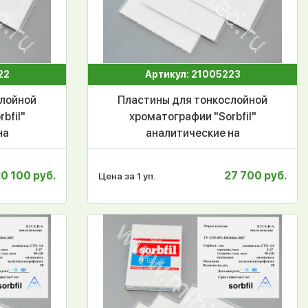
22
Артикул: 21005223
слойной
Пластины для тонкослойной
bfil"
хроматографии "Sorbfil"
на
аналитические на
 с УФ
алюминиевой основе с УФ
АФ-А-
индикатором ПТСХ-АФ-А-
0 100 руб.
27 700 руб.
Цена за 1 уп.
т/уп
УФ 10*20 см, 50шт/уп