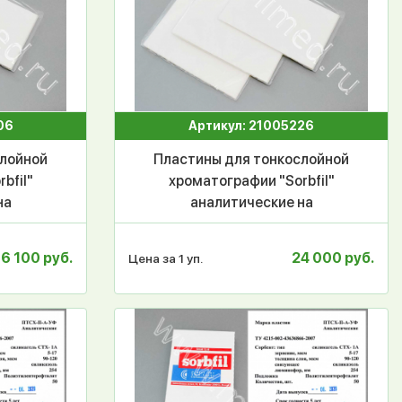
06
Артикул: 21005226
слойной
Пластины для тонкослойной
bfil"
хроматографии "Sorbfil"
на
аналитические на
без УФ
полимерной основе без УФ
А 10*15
индикатора ПТСХ-П-А 10*20
16 100 руб.
24 000 руб.
Цена за 1 уп.
см, 50 шт/уп.