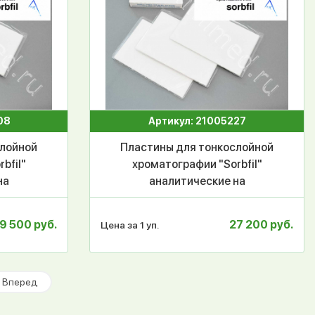
08
Артикул: 21005227
слойной
Пластины для тонкослойной
bfil"
хроматографии "Sorbfil"
на
аналитические на
 с УФ
полимерной основе с УФ
П-А-УФ
индикатором ПТСХ-П-А-УФ
9 500 руб.
27 200 руб.
Цена за 1 уп.
уп.
10*20 см, 50 шт/уп.
Вперед