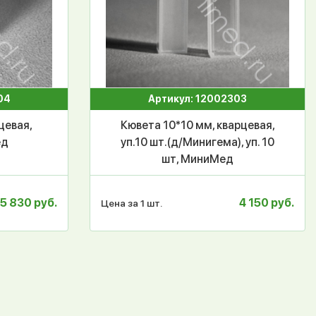
04
Артикул: 12002303
цевая,
Кювета 10*10 мм, кварцевая,
ед
уп.10 шт.(д/Минигема), уп. 10
шт, МиниМед
5 830 руб.
4 150 руб.
Цена за 1 шт.