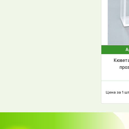
А
Кювета
проз
Цена за 1 шт