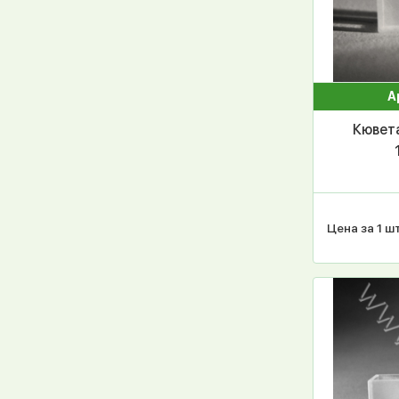
А
Кювета
Цена за 1 шт