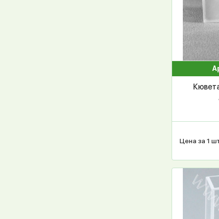
А
Кювета
Цена за 1 шт