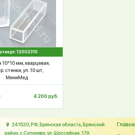
ртикул: 12002315
 10*10 мм, кварцевая,
р. стенки, уп. 10 шт,
МиниМед
4 200 руб.
.
Главна
241520, РФ, Брянская область, Брянский
район, с.Супонево, ул. Шоссейная, 17А