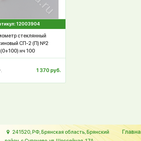
ртикул: 12003904
мометр стеклянный
синовый СП-2 (П) №2
(0+100) нч 100
1 370 руб.
.
Главна
241520, РФ, Брянская область, Брянский
район, с.Супонево, ул. Шоссейная, 17А