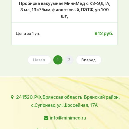
Пробирка вакуумная МиниМед с К3-ЭДТА,
3 мл, 13×75мм, фиолетовый, ПЭТФ, уп.100
шт,
912 руб.
Цена за 1 уп.
Назад
1
2
Вперед
241520, РФ, Брянская область, Брянский район,
с.Супонево, ул. Шоссейная, 17А
info@minimed.ru