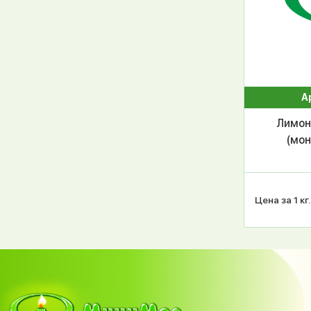
А
Лимон
(моно
Цена за 1 кг.