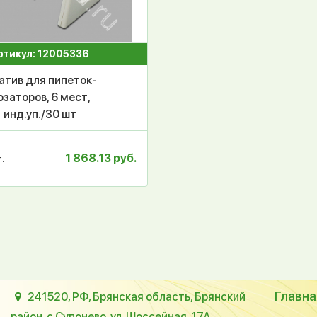
ртикул: 12005336
атив для пипеток-
озаторов, 6 мест,
инд.уп./30 шт
1 868.13 руб.
.
Главна
241520, РФ, Брянская область, Брянский
район, с.Супонево, ул. Шоссейная, 17А