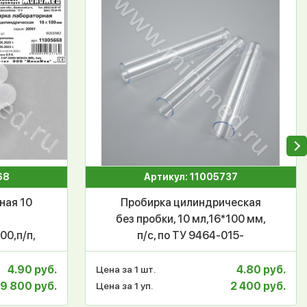
68
Артикул: 11005737
ная 10
Пробирка цилиндрическая
без пробки, 10 мл,16*100 мм,
00,п/п,
п/с, по ТУ 9464-015-
ca
29508133-2014, уп.500шт,
МиниМед
4.90 руб.
4.80 руб.
Цена за 1 шт.
9 800 руб.
2 400 руб.
Цена за 1 уп.