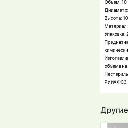
Объем: 10
Дииаметр:
Высота: 1
Материал:
Упаковка: 
Предназна
химически
Изготавли
объема на 
Нестериль
РУ № ФСЗ 
Другие