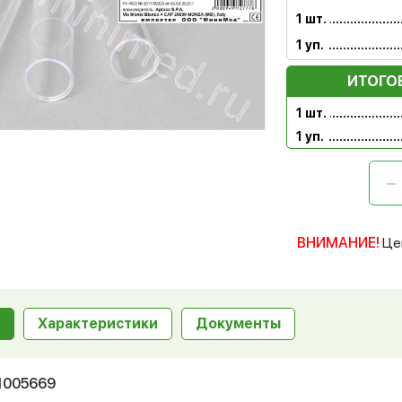
1 шт.
1 уп.
ИТОГО
1 шт.
1 уп.
ВНИМАНИЕ!
Це
Характеристики
Документы
11005669