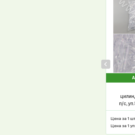
А
цилин
п/с, у
Цена за 1 шт
Цена за 1 уп