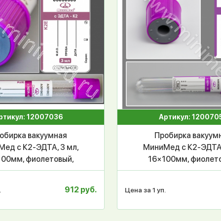
ртикул: 12007036
Артикул: 120070
обирка вакуумная
Пробирка вакуум
ед с К2-ЭДТА, 3 мл,
МиниМед с К2-ЭДТА,
100мм, фиолетовый,
16×100мм, фиолет
уп.100 шт, СПЕЦЗАКАЗ
ПЭТФ, уп.100 шт
912 руб.
.
Цена за 1 уп.