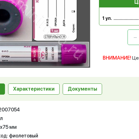
Ц
1 уп.
ВНИМАНИЕ!
Це
Характеристики
Документы
12007054
мл
3х75 мм
код: фиолетовый