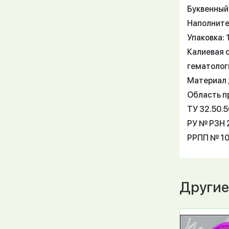
Буквенный
Наполните
Упаковка: 
Калиевая 
гематолог
Материал 
Область п
ТУ 32.50.
РУ № РЗН 2
РРПП № 10
Другие