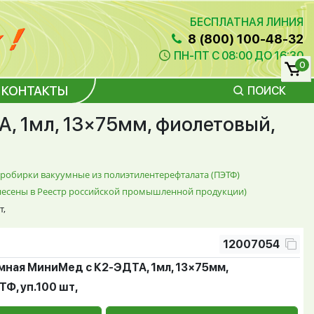
БЕСПЛАТНАЯ ЛИНИЯ
8 (800) 100-48-32
ПН-ПТ С 08:00 ДО 16:30
0
КОНТАКТЫ
ПОИСК
, 1мл, 13×75мм, фиолетовый,
робирки вакуумные из полиэтилентерефталата (ПЭТФ)
внесены в Реестр российской промышленной продукции)
т,
12007054
мная МиниМед с К2-ЭДТА, 1мл, 13×75мм,
Ф, уп.100 шт,