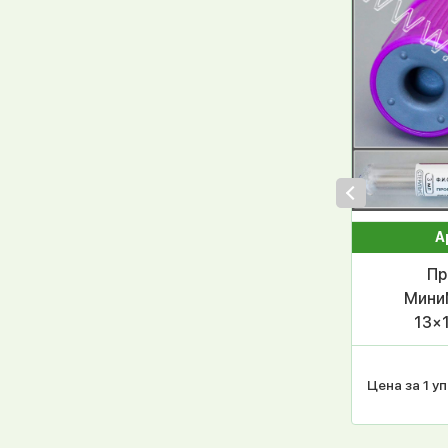
А
Пр
МиниМ
13×
ПЭТФ, 
Цена за 1 уп