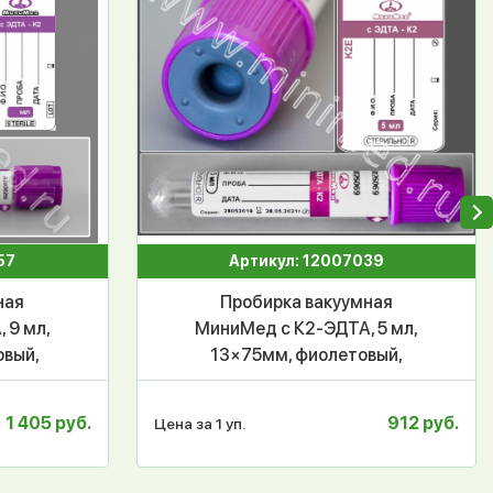
57
Артикул: 12007039
ная
Пробирка вакуумная
 9 мл,
МиниМед с К2-ЭДТА, 5 мл,
овый,
13×75мм, фиолетовый,
.
ПЭТФ, уп.100 шт,
1 405 руб.
912 руб.
Цена за 1 уп.