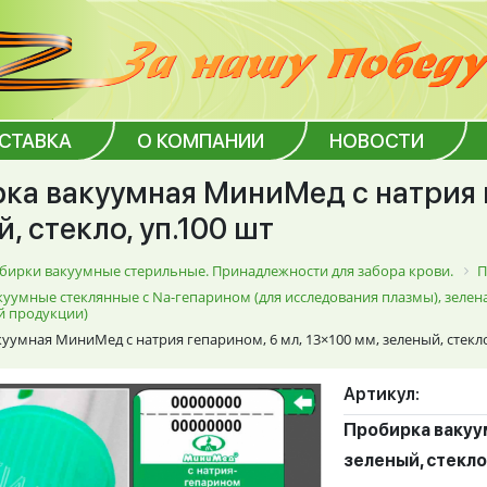
ОСТАВКА
О КОМПАНИИ
НОВОСТИ
ка вакуумная МиниМед с натрия г
, стекло, уп.100 шт
бирки вакуумные стерильные. Принадлежности для забора крови.
П
уумные стеклянные с Na-гепарином (для исследования плазмы), зелен
 продукции)
уумная МиниМед с натрия гепарином, 6 мл, 13×100 мм, зеленый, стекло
Артикул:
Пробирка вакуум
зеленый, стекло