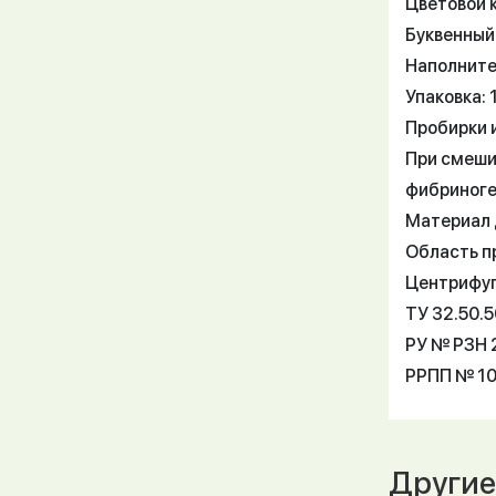
Цветовой 
Буквенный
Наполните
Упаковка: 
Пробирки 
При смеши
фибриноге
Материал 
Область п
Центрифуги
ТУ 32.50.
РУ № РЗН 2
РРПП № 10
Другие