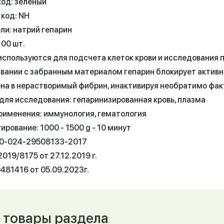
код: зеленый
 код: NH
ли: натрий гепарин
100 шт.
используются для подсчета клеток крови и исследования 
вании с забранным материалом гепарин блокирует активн
на в нерастворимый фибрин, инактивируя необратимо фак
для исследования: гепаринизированная кровь, плазма
рименения: иммунология, гематология
рование: 1000 - 1500 g - 10 минут
50-024-29508133-2017
019/8175 от 27.12.2019 г.
481416 от 05.09.2023г.
 товары раздела