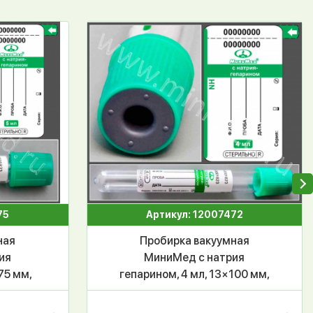
75
Артикул: 12007472
ная
Пробирка вакуумная
ия
МиниМед с натрия
75 мм,
гепарином, 4 мл, 13×100 мм,
100 шт
зеленый, стекло, уп.100 шт