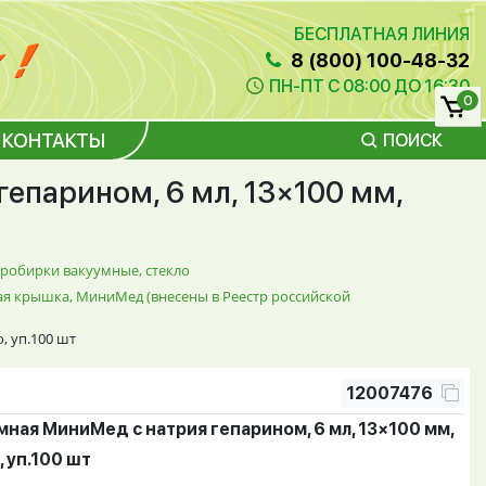
БЕСПЛАТНАЯ ЛИНИЯ
8 (800) 100-48-32
ПН-ПТ С 08:00 ДО 16:30
0
КОНТАКТЫ
ПОИСК
епарином, 6 мл, 13×100 мм,
робирки вакуумные, стекло
ая крышка, МиниМед (внесены в Реестр российской
, уп.100 шт
12007476
ная МиниМед с натрия гепарином, 6 мл, 13×100 мм,
, уп.100 шт