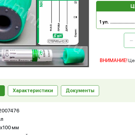
Ц
1 уп.
ВНИМАНИЕ!
Це
Характеристики
Документы
12007476
мл
3х100 мм