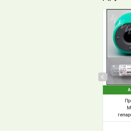
А
Пр
М
гепар
зелен