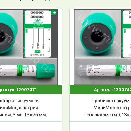
ртикул: 12007471
Артикул: 120074
обирка вакуумная
Пробирка вакуум
иниМед с натрия
МиниМед с натр
ином, 3 мл, 13×75 мм,
гепарином, 5 мл, 13×
ый, стекло, уп.100 шт
зеленый, стекло, уп.