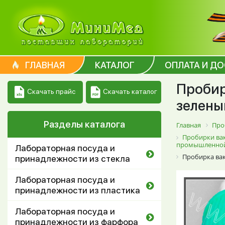
ГЛАВНАЯ
КАТАЛОГ
ОПЛАТА И Д
Пробир
Скачать каталог
Скачать прайс
зеленый
Разделы каталога
Главная
Про
Пробирки вак
промышленной
Лабораторная посуда и
Пробирка вак
принадлежности из стекла
Лабораторная посуда и
принадлежности из пластика
Лабораторная посуда и
принадлежности из фарфора