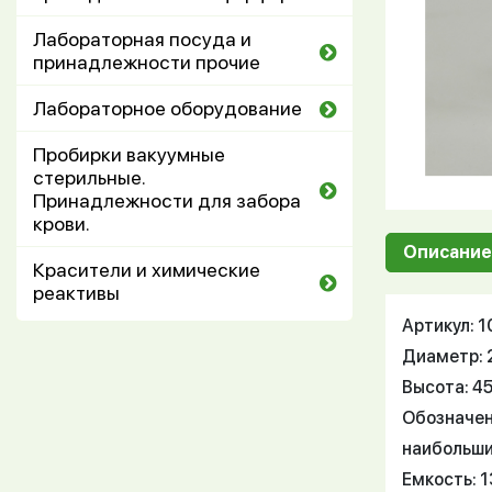
Лабораторная посуда и
принадлежности прочие
Лабораторное оборудование
Пробирки вакуумные
стерильные.
Принадлежности для забора
крови.
Описание
Красители и химические
реактивы
Артикул: 
Диаметр: 
Высота: 4
Обозначен
наибольши
Емкость: 1