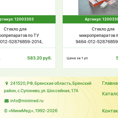
ртикул: 12003303
Артикул: 120033
Стекло для
Стекло для
ропрепаратов по ТУ
микропрепаратов 
012-52876859-2014,
9464-012-52876859
вное 24*40 мм, уп.500
покровное 22*40 мм,
р.20 000 шт, МиниЛаб
шт/20000 шт, Мин
583.20 руб.
.
Цена за 1 уп.
Главна
241520, РФ, Брянская область, Брянский
район, с.Супонево, ул. Шоссейная, 17А
Катал
info@minimed.ru
Конта
© «МиниМед», 1992-2026