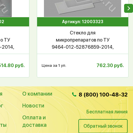
02
Артикул: 12003323
Стекло для
по ТУ
микропрепаратов по ТУ
-2014,
9464-012-52876859-2014,
 уп.500
покровное 24*55 мм,
иЛаб
МиниЛаб, уп.500 шт/
514.80 руб.
762.30 руб.
Цена за 1 уп.
кор.40уп
я
О компании
8 (800) 100-48-32
ог
Новости
Бесплатная линия
Оплата и
кты
доставка
Обратный звонок