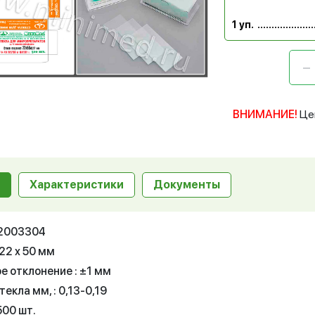
1 уп.
ВНИМАНИЕ!
Це
Характеристики
Документы
12003304
22 x 50 мм
е отклонение : ±1 мм
екла мм, : 0,13-0,19
500 шт.