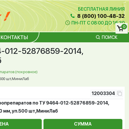
БЕСПЛАТНАЯ ЛИНИЯ
8 (800) 100-48-32
ПН-ПТ С 08:00 ДО 16:30
0
КОНТАКТЫ
ПОИСК
4-012-52876859-2014,
б
паратов (покровное)
.500 шт,МиниЛаб
12003304
ропрепаратов по ТУ 9464-012-52876859-2014,
0 мм, уп.500 шт,МиниЛаб
ЕНА
СУММА