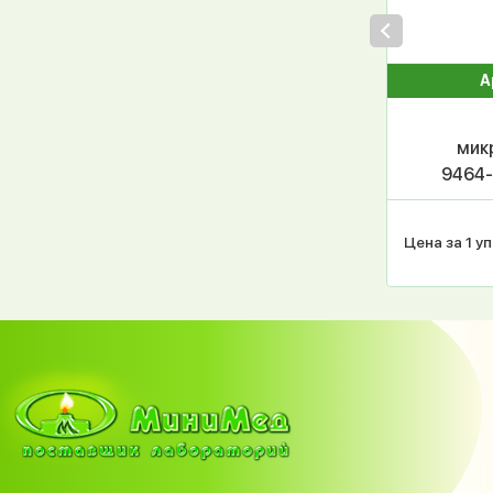
А
мик
9464-
покро
шт/ко
Цена за 1 уп