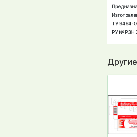
Предназна
Изготовле
ТУ 9464-
РУ № РЗН 2
Другие