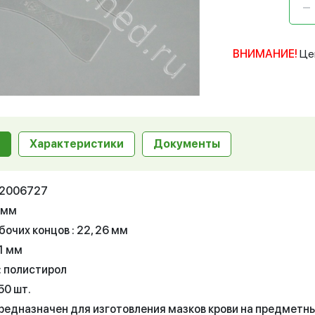
ВНИМАНИЕ!
Це
Характеристики
Документы
 12006727
 мм
очих концов : 22, 26 мм
1 мм
: полистирол
50 шт.
редназначен для изготовления мазков крови на предметны