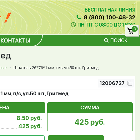
БЕСПЛАТНАЯ ЛИНИЯ
8 (800) 100-48-32
ПН-ПТ С 08:00 ДО 16:30
0
КОНТАКТЫ
ПОИСК
мед
вые
Шпатель 26*76*1 мм, п/с, уп.50 шт, Гритмед
12006727
 мм, п/с, уп.50 шт, Гритмед
ЕНА
СУММА
8.50 руб.
425 руб.
425 руб.