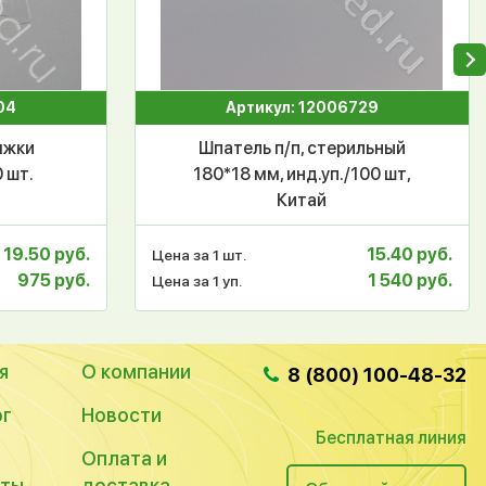
04
Артикул: 12006729
яжки
Шпатель п/п, стерильный
0 шт.
180*18 мм, инд.уп./100 шт,
Китай
19.50 руб.
15.40 руб.
Цена за 1 шт.
975 руб.
1 540 руб.
Цена за 1 уп.
я
О компании
8 (800) 100-48-32
ог
Новости
Бесплатная линия
Оплата и
кты
доставка