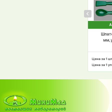
А
Шпате
мм, 
Цена за 1 шт
Цена за 1 уп