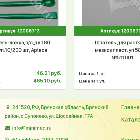
ртикул: 12006713
Артикул: 120067
ль-ложка,п/с,дл.180
Шпатель для раст
уп.10/200 шт, Aptaca
мазков пласт. уп 5
№511001
46.51 руб.
.
Цена за 1 шт.
465.10 руб.
.
Цена за 1 уп.
Главна
241520, РФ, Брянская область, Брянский
район, с.Супонево, ул. Шоссейная, 17А
Катал
info@minimed.ru
Конта
© «МиниМед», 1992-2026