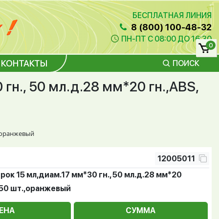
БЕСПЛАТНАЯ ЛИНИЯ
8 (800) 100-48-32
ПН-ПТ С 08:00 ДО 16:30
0
КОНТАКТЫ
ПОИСК
гн., 50 мл.д.28 мм*20 гн.,ABS,
.,оранжевый
12005011
ок 15 мл,диам.17 мм*30 гн., 50 мл.д.28 мм*20
./50 шт.,оранжевый
ЕНА
СУММА