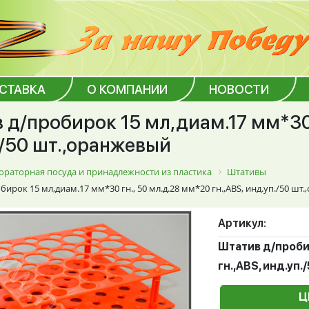
ОСТАВКА
О КОМПАНИИ
НОВОСТИ
 д/пробирок 15 мл,диам.17 мм*30 
./50 шт.,оранжевый
ораторная посуда и принадлежности из пластика
Штативы
ирок 15 мл,диам.17 мм*30 гн., 50 мл.д.28 мм*20 гн.,ABS, инд.уп./50 шт
Артикул:
Штатив д/пробир
гн.,ABS, инд.уп
Ц