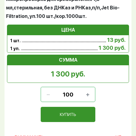
мл,стерильная, без ДНКаз и РНКаз,п/п,Jet Bio-
Filtration, уп.100 шт./кор.1000шт.
ЦЕНА
13 руб.
1 шт.
1 300 руб.
1 уп.
СУММА
1 300 руб.
КУПИТЬ