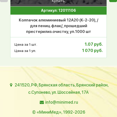
Купить
Артикул: 12011106
Колпачок алюминиевый 12А20 (К-2-20), /
для пениц.флак/, прошедший
престерилиз.очистку, уп.1000 шт
1.07 руб.
Цена за 1 шт.
1 070 руб.
Цена за 1 уп.
241520, РФ, Брянская область, Брянский район,
с.Супонево, ул. Шоссейная, 17А
info@minimed.ru
© «МиниМед», 1992-2026