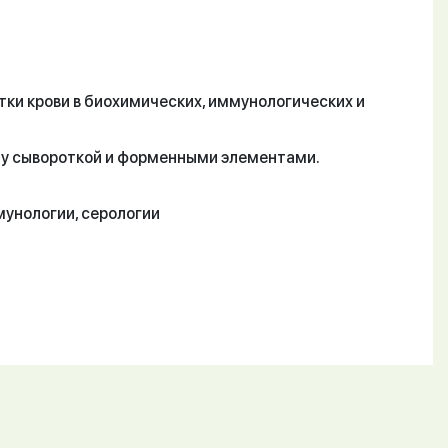
ки крови в биохимических, иммунологических и
ду сывороткой и форменными элементами.
мунологии, серологии