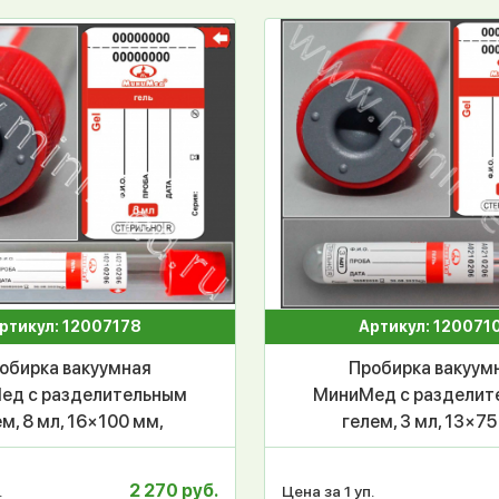
ртикул: 12007178
Артикул: 120071
обирка вакуумная
Пробирка вакуум
ед с разделительным
МиниМед с разделит
м, 8 мл, 16×100 мм,
гелем, 3 мл, 13×75
ый, ПЭТФ, уп.100 шт.
красный, ПЭТФ, уп.1
СПЕЦЗАКАЗ
СПЕЦЗАКАЗ
2 270 руб.
.
Цена за 1 уп.