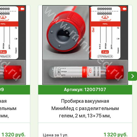
09
Артикул: 12007107
ная
Пробирка вакуумная
ельным
МиниМед с разделительным
 мм,
гелем, 2 мл, 13×75 мм,
00 шт,
красный, ПЭТФ, уп.100 шт,
СПЕЦЗАКАЗ
1 320 руб.
1 320 руб.
Цена за 1 уп.