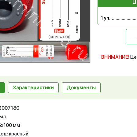
Ц
1 уп.
ВНИМАНИЕ!
Це
Характеристики
Документы
12007180
 мл
16х100 мм
код: красный