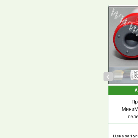
А
Пр
МиниМ
геле
красн
Цена за 1 уп