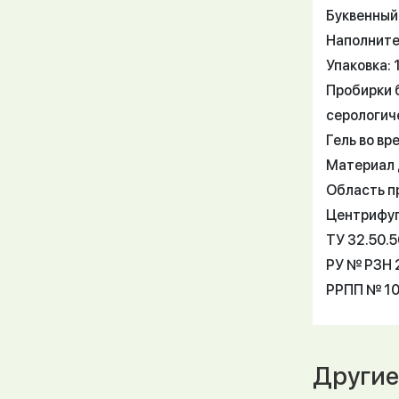
Буквенный 
Наполните
Упаковка: 
Пробирки 
серологич
Гель во в
Материал 
Область п
Центрифуги
ТУ 32.50.
РУ № РЗН 2
РРПП № 10
Другие