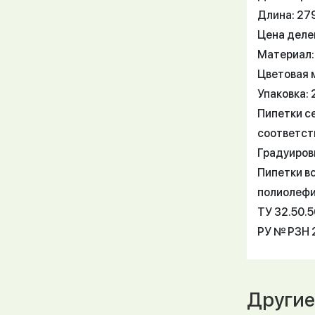
Длина: 27
Цена делен
Материал:
Цветовая 
Упаковка: 
Пипетки с
соответст
Градуировк
Пипетки в
полиолефи
ТУ 32.50.
РУ № РЗН 2
Другие