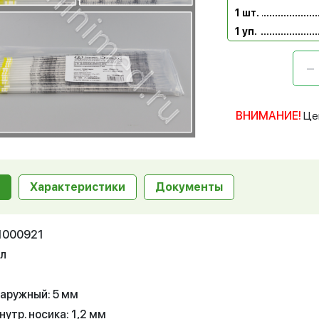
1 шт.
1 уп.
ВНИМАНИЕ!
Це
Характеристики
Документы
11000921
мл
аружный: 5 мм
утр. носика: 1,2 мм