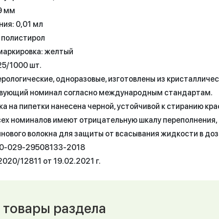
9 мм
ия: 0,01 мл
 полистирол
маркировка: желтый
25/1000 шт.
ерологические, одноразовые, изготовлены из кристалличе
вующий номинал согласно международным стандартам.
а на пипетки нанесена черной, устойчивой к стиранию кра
сех номиналов имеют отрицательную шкалу переполнения,
нового волокна для защиты от всасывания жидкости в до
50-029-29508133-2018
020/12811 от 19.02.2021 г.
 товары раздела