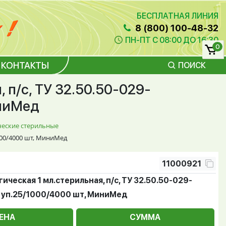
БЕСПЛАТНАЯ ЛИНИЯ
8 (800) 100-48-32
ПН-ПТ С 08:00 ДО 16:30
0
КОНТАКТЫ
ПОИСК
 п/с, ТУ 32.50.50-029-
иниМед
ческие стерильные
1000/4000 шт, МиниМед
11000921
ическая 1 мл.стерильная, п/с, ТУ 32.50.50-029-
 уп.25/1000/4000 шт, МиниМед
ЕНА
СУММА