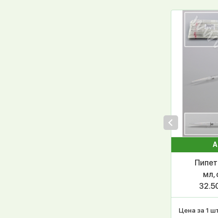
А
Пипет
мл, 
32.5
инд.
Цена за 1 шт