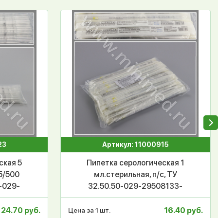
23
Артикул: 11000915
ская 5
Пипетка серологическая 1
5/500
мл.стерильная, п/с, ТУ
0-029-
32.50.50-029-29508133-
ниМед
2018, МиниМед,
инд.уп./100/1000/ 4000 шт,
24.70 руб.
16.40 руб.
Цена за 1 шт.