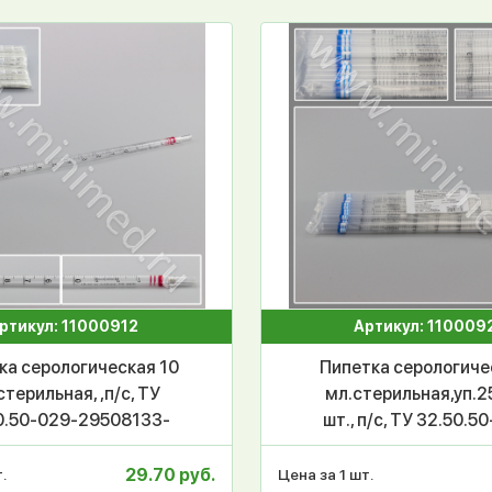
ртикул: 11000912
Артикул: 110009
ка серологическая 10
Пипетка серологиче
стерильная, ,п/с, ТУ
мл.стерильная,уп.2
0.50-029-29508133-
шт., п/с, ТУ 32.50.5
2018, МиниМед,
29508133-2018, Ми
уп./50/200/1200 шт.
29.70 руб.
.
Цена за 1 шт.