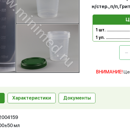
н/стер., п/п, Гр
Ц
1 шт.
1 уп.
ВНИМАНИЕ!
Це
Характеристики
Документы
12004159
00±50 мл