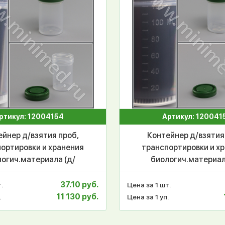
ртикул: 12004154
Артикул: 120041
йнер д/взятия проб,
Контейнер д/взятия
ортировки и хранения
транспортировки и х
огич.материала (д/
биологич.материал
огии), 90 мл с завинч.
гистологии), 120 мл с
, с дел., н/стер., п/п,
крыш., с дел., н/стер.
37.10 руб.
.
Цена за 1 шт.
Гритмед
Гритмед
11 130 руб.
.
Цена за 1 уп.