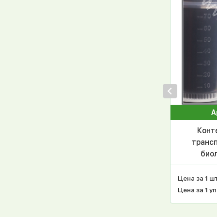
А
Конте
трансп
биол
гистол
крыш.
Цена за 1 шт
Цена за 1 уп