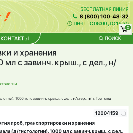
БЕСПЛАТНАЯ ЛИНИЯ
8 (800) 100-48-32
ПН-ПТ С 08:00 ДО 16:30
0
КОНТАКТЫ
ПОИСК
вки и хранения
мл с завинч. крыш., с дел., н/
истологии
ии), 1000 мл с завинч. крыш., с дел., н/стер., п/п, Гритмед
12004159
ятия проб, транспортировки и хранения
ла (д/гистологии), 1000 мл с завинч. крыш., с дел.,