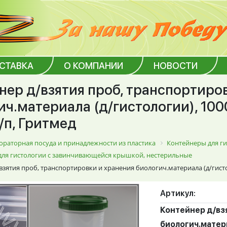
ОСТАВКА
О КОМПАНИИ
НОВОСТИ
нер д/взятия проб, транспортиро
ч.материала (д/гистологии), 1000 
п/п, Гритмед
ораторная посуда и принадлежности из пластика
Контейнеры для г
для гистологии с завинчивающейся крышкой, нестерильные
зятия проб, транспортировки и хранения биологич.материала (д/гистолог
Артикул:
Контейнер д/вз
биологич.материа