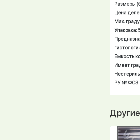
Размеры (б
Цена делен
Мах. граду
Упаковка: 
Предназна
гистологи
Емкость к
Имеет гра
Нестериль
РУ № ФСЗ 2
Другие