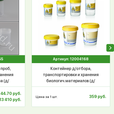
55
Артикул: 12004168
 проб,
Контейнер д/отбора,
ранения
транспортировки и хранения
а (д/
биологич.материалов (д/
 завинч.
гистологии), 1000 мл с
, п/п,
завинч. крыш., с дел., с
44.70 руб.
359 руб.
Цена за 1 шт.
этикеткой, н/стер., п/п,
13 410 руб.
Aptaca, уп.64 шт.