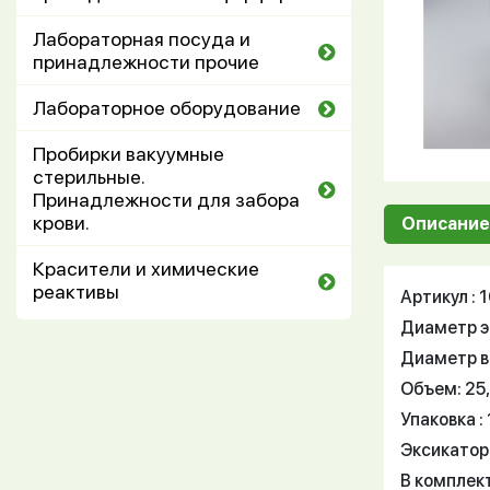
Лабораторная посуда и
принадлежности прочие
Лабораторное оборудование
Пробирки вакуумные
стерильные.
Принадлежности для забора
крови.
Описание
Красители и химические
реактивы
Артикул :
Диаметр э
Диаметр вс
Объем: 25,
Упаковка : 
Эксикатор
В комплек