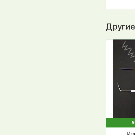
Другие
А
Игл