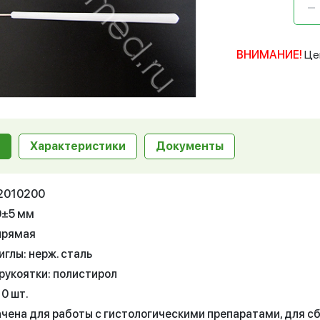
ВНИМАНИЕ!
Це
Характеристики
Документы
12010200
0±5 мм
 прямая
глы: нерж. сталь
рукоятки: полистирол
10 шт.
чена для работы с гистологическими препаратами, для сбо