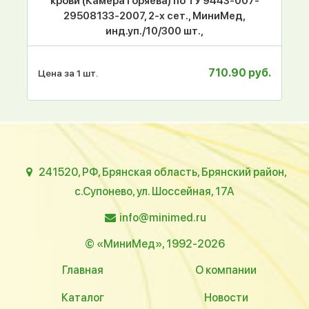
крови (Камера Горяева) по ТУ 9443-007-
29508133-2007, 2-х сет., МиниМед,
инд.уп./10/300 шт.,
710.90 руб.
Цена за 1 шт.
241520, РФ, Брянская область, Брянский район,
с.Супонево, ул. Шоссейная, 17А
info@minimed.ru
© «МиниМед», 1992-2026
Главная
О компании
Каталог
Новости