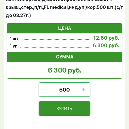
крыш.,стер.,п/п.,FL medical,инд.уп./кор.500 шт.(с/г
до 03.27г.)
ЦЕНА
12.60 руб.
1 шт.
6 300 руб.
1 уп.
СУММА
6 300 руб.
КУПИТЬ