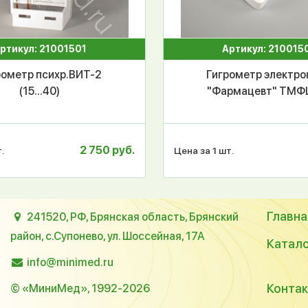
ртикул: 21001501
Артикул: 210015
рометр психр.ВИТ-2
Гигрометр электр
(15...40)
"Фармацевт" ТМФ
2 750 руб.
.
Цена за 1 шт.
Главна
241520, РФ, Брянская область, Брянский
район, с.Супонево, ул. Шоссейная, 17А
Катал
info@minimed.ru
Конта
© «МиниМед», 1992-2026