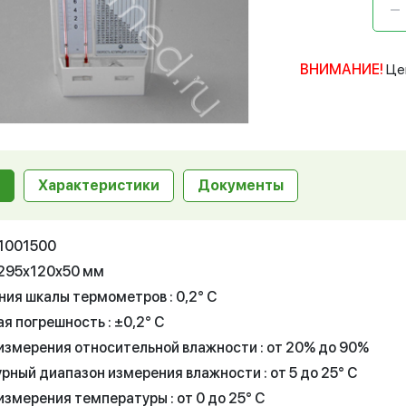
ВНИМАНИЕ!
Це
Характеристики
Документы
21001500
 295x120x50 мм
ния шкалы термометров : 0,2° С
я погрешность : ±0,2° С
измерения относительной влажности : от 20% до 90%
рный диапазон измерения влажности : от 5 до 25° С
змерения температуры : от 0 до 25° С