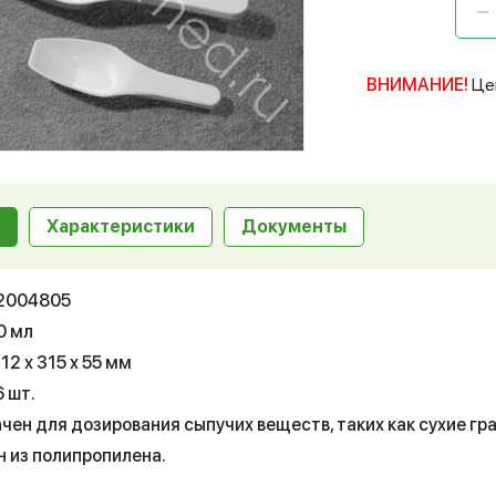
ВНИМАНИЕ!
Це
Характеристики
Документы
12004805
0 мл
12 х 315 х 55 мм
6 шт.
ен для дозирования сыпучих веществ, таких как сухие гран
н из полипропилена.