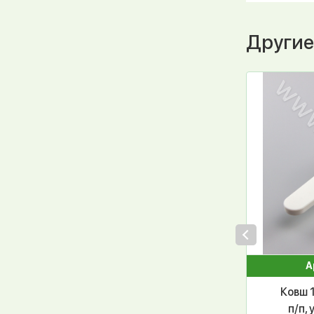
Другие
А
Ковш 
п/п, 