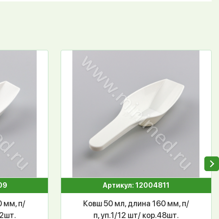
09
Артикул: 12004811
 мм, п/
Ковш 50 мл, длина 160 мм, п/
92шт.
п, уп.1/12 шт/ кор.48шт.