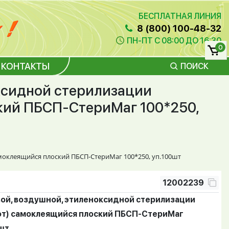
БЕСПЛАТНАЯ ЛИНИЯ
8 (800) 100-48-32
ПН-ПТ С 08:00 ДО 16:30
0
КОНТАКТЫ
ПОИСК
оксидной стерилизации
кий ПБСП-СтериМаг 100*250,
амоклеящийся плоский ПБСП-СтериМаг 100*250, уп.100шт
12002239
вой, воздушной, этиленоксидной стерилизации
т) самоклеящийся плоский ПБСП-СтериМаг
шт