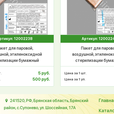
ртикул: 12002238
Артикул: 120022
акет для паровой,
Пакет для паров
шной, этиленоксидной
воздушной, этиленок
илизации бумажный
стерилизации бум
афт) самоклеящийся
(крафт) самоклея
кий ПБСП-СтериМаг
плоский ПБСП-Сте
5 руб.
.
Цена за 1 шт.
00*200, уп.100шт
150*250, уп.100
500 руб.
.
Цена за 1 уп.
Главна
241520, РФ, Брянская область, Брянский
район, с.Супонево, ул. Шоссейная, 17А
Катал