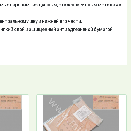
емых паровым, воздушным, этиленоксидным методами
нтральному шву и нижней его части.
липкий слой, защищенный антиадгезивной бумагой.