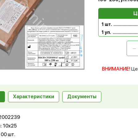
Ц
1 шт.
1 уп.
ВНИМАНИЕ!
Це
Характеристики
Документы
12002239
: 10x25
100 шт.