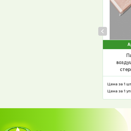
А
П
возду
стер
(кр
плос
Цена за 1 шт
1
Цена за 1 уп