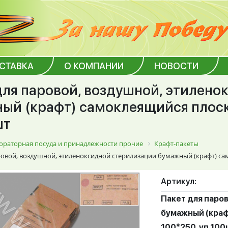
ОСТАВКА
О КОМПАНИИ
НОВОСТИ
для паровой, воздушной, этилен
ый (крафт) самоклеящийся плос
шт
ораторная посуда и принадлежности прочие
Крафт-пакеты
ровой, воздушной, этиленоксидной стерилизации бумажный (крафт) с
Артикул:
Пакет для паро
бумажный (краф
100*250, уп.100