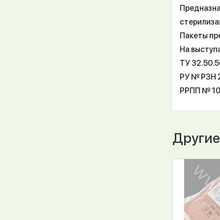
Предназна
стерилиза
Пакеты пр
На выступ
ТУ 32.50.
РУ № РЗН 2
РРПП № 10
Другие