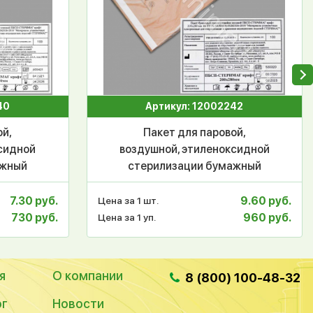
40
Артикул: 12002242
ой,
Пакет для паровой,
сидной
воздушной, этиленоксидной
ажный
стерилизации бумажный
щийся
(крафт) самоклеящийся
риМаг
плоский ПБСП-СтериМаг
7.30 руб.
9.60 руб.
Цена за 1 шт.
шт
200*280, уп.100шт
730 руб.
960 руб.
Цена за 1 уп.
я
О компании
8 (800) 100-48-32
ог
Новости