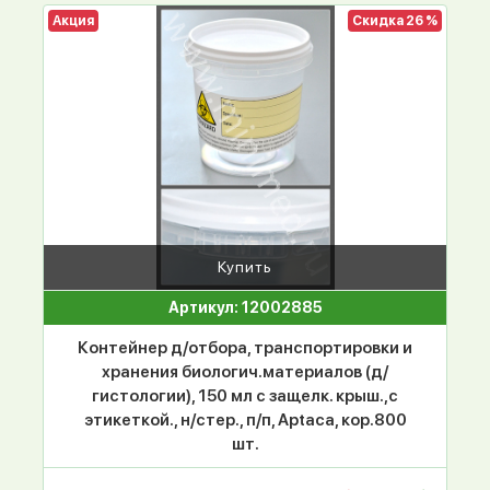
Акция
Скидка 26 %
Купить
Артикул: 12002885
Контейнер д/отбора, транспортировки и
хранения биологич.материалов (д/
гистологии), 150 мл с защелк. крыш.,с
этикеткой., н/стер., п/п, Aptaca, кор.800
шт.