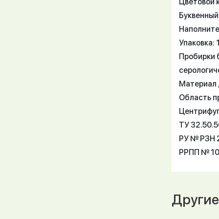
Цветовой 
Буквенный 
Наполните
Упаковка: 
Пробирки 
серологич
Материал 
Область п
Центрифуги
ТУ 32.50.
РУ № РЗН 2
РРПП № 10
Другие