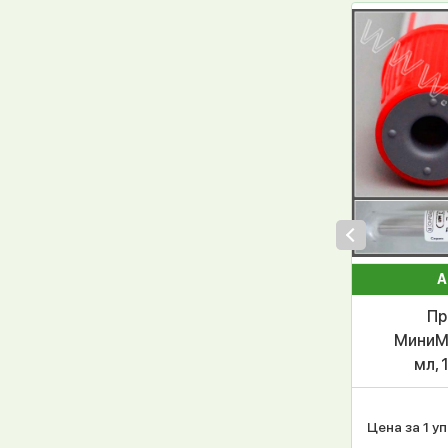
А
Пр
МиниМе
мл, 
ПЭТФ,
Цена за 1 уп