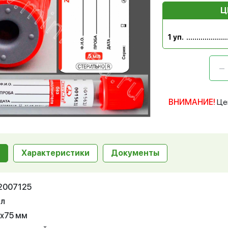
Ц
1 уп.
ВНИМАНИЕ!
Це
Характеристики
Документы
12007125
мл
3х75 мм