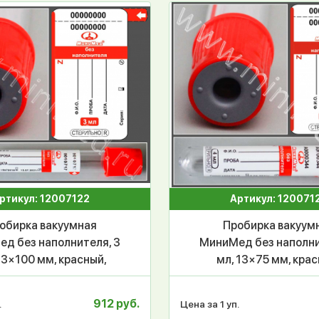
ртикул: 12007122
Артикул: 120071
обирка вакуумная
Пробирка вакуум
д без наполнителя, 3
МиниМед без наполни
13×100 мм, красный,
мл, 13×75 мм, крас
 уп.100 шт,СПЕЦЗАКАЗ
ПЭТФ, уп.100 шт
912 руб.
.
Цена за 1 уп.