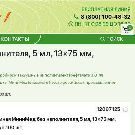
БЕСПЛАТНАЯ ЛИНИЯ
8 (800) 100-48-32
ПН-ПТ С 08:00 ДО 16:30
0
КОНТАКТЫ
ПОИСК
ителя, 5 мл, 13×75 мм,
робирки вакуумные из полиэтилентерефталата (ПЭТФ)
рышка, МиниМед (внесены в Реестр российской промышленной
00 шт,
12007125
ная МиниМед без наполнителя, 5 мл, 13×75 мм,
уп.100 шт,