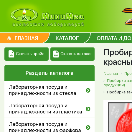
ГЛАВНАЯ
КАТАЛОГ
ОПЛАТА И Д
Пробир
Скачать каталог
Скачать прайс
красный
Разделы каталога
Главная
Про
Пробирки вак
продукции)
Лабораторная посуда и
Пробирка вак
принадлежности из стекла
Лабораторная посуда и
принадлежности из пластика
Лабораторная посуда и
принадлежности из фарфора