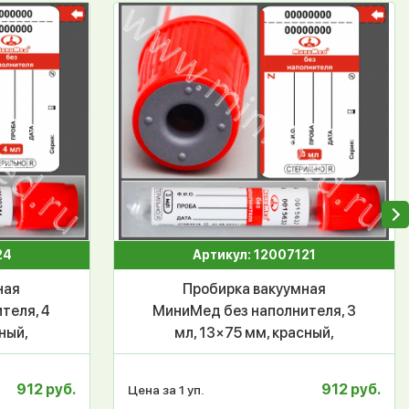
24
Артикул: 12007121
ная
Пробирка вакуумная
теля, 4
МиниМед без наполнителя, 3
ный,
мл, 13×75 мм, красный,
.
ПЭТФ, уп.100 шт,СПЕЦЗАКАЗ
912 руб.
912 руб.
Цена за 1 уп.