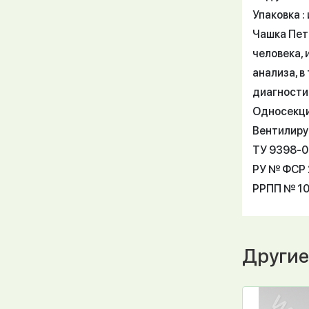
Упаковка : 
Чашка Пет
человека, 
анализа, в
диагности
Односекци
Вентилиру
ТУ 9398-
РУ № ФСР 2
РРПП № 1
Другие