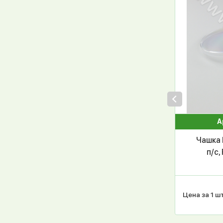
А
Чашка 
п/с,
Цена за 1 шт