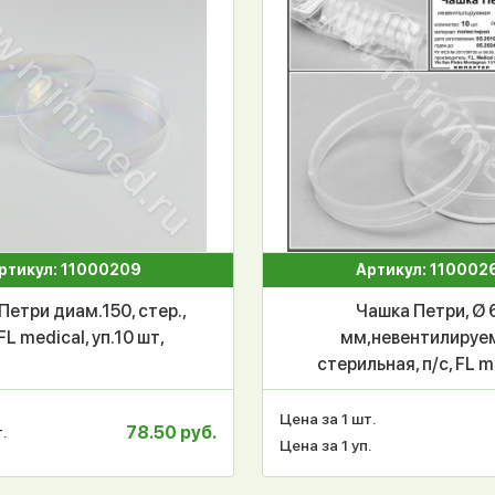
ртикул: 11000209
Артикул: 110002
Петри диам.150, стер.,
Чашка Петри, Ø 
 FL medical, уп.10 шт,
мм,невентилируе
стерильная, п/с, FL m
уп.10/1080 шт,
Цена за 1 шт.
78.50 руб.
.
Цена за 1 уп.