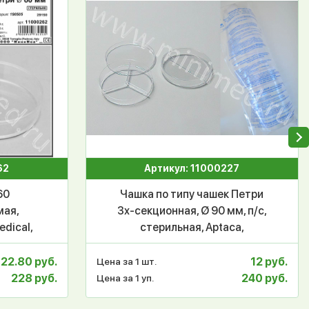
62
Артикул: 11000227
60
Чашка по типу чашек Петри
мая,
3х-секционная, Ø 90 мм, п/с,
edical,
стерильная, Aptaca,
уп.20/500 шт,
22.80 руб.
12 руб.
Цена за 1 шт.
228 руб.
240 руб.
Цена за 1 уп.