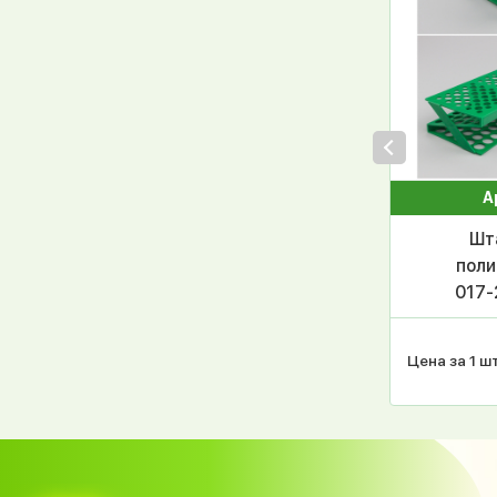
А
Шт
поли
017-
пр
обр
Цена за 1 шт
диам.