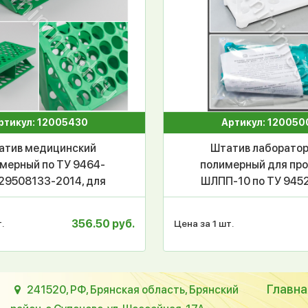
ртикул: 12005430
Артикул: 120050
атив медицинский
Штатив лаборато
мерный по ТУ 9464-
полимерный для пр
29508133-2014, для
ШЛПП-10 по ТУ 945
обирок ШПА-50, Z-
05519988-200
азный на 50 гнезд,
356.50 руб.
.
Цена за 1 шт.
18мм, ЗЕЛЕНЫЙ, п/п,
МиниМед, шт
Главна
241520, РФ, Брянская область, Брянский