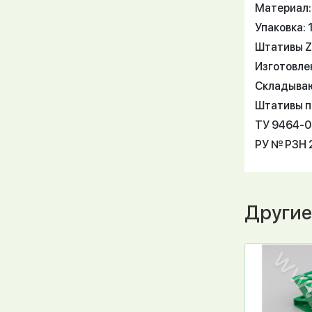
Материал:
Упаковка: 
Штативы Z
Изготовле
Складываю
Штативы п
ТУ 9464-
РУ № РЗН 2
Другие