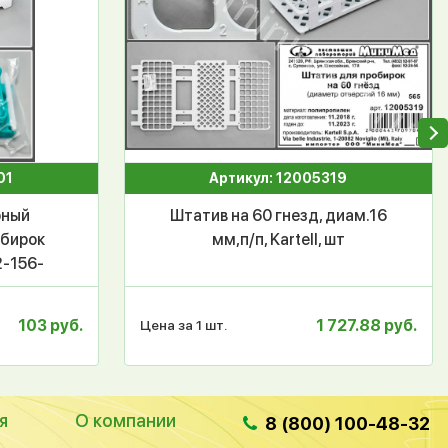
01
Артикул: 12005319
рный
Штатив на 60 гнезд, диам.16
обирок
мм,п/п, Kartell, шт
2-156-
6
103 руб.
1 727.88 руб.
Цена за 1 шт.
я
О компании
8 (800) 100-48-32