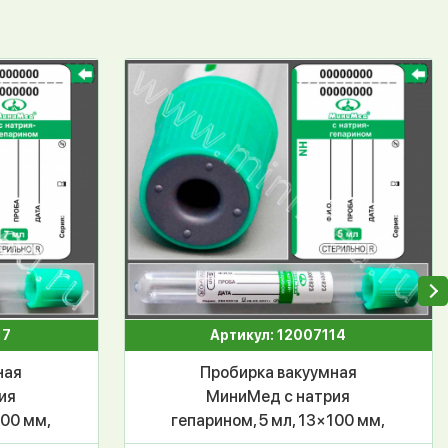
17
Артикул: 12007114
ная
Пробирка вакуумная
ия
МиниМед с натрия
100 мм,
гепарином, 5 мл, 13×100 мм,
00 шт,
зеленый, ПЭТФ, уп.100 шт,