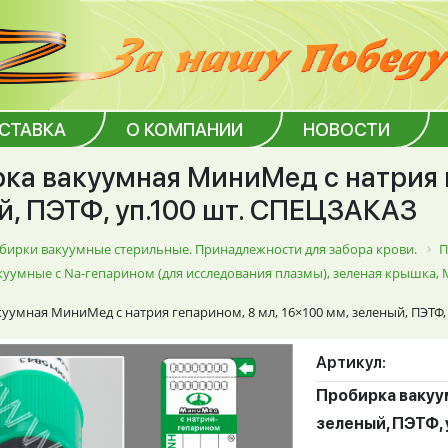
ОСТАВКА
О КОМПАНИИ
НОВОСТИ
ка вакуумная МиниМед с натрия г
й, ПЭТФ, уп.100 шт. СПЕЦЗАКАЗ
бирки вакуумные стерильные. Принадлежности для забора крови.
П
уумные с Na-гепарином (для исследования плазмы), зеленая крышка
уумная МиниМед с натрия гепарином, 8 мл, 16×100 мм, зеленый, ПЭТФ,
Артикул:
Пробирка вакуум
зеленый, ПЭТФ,