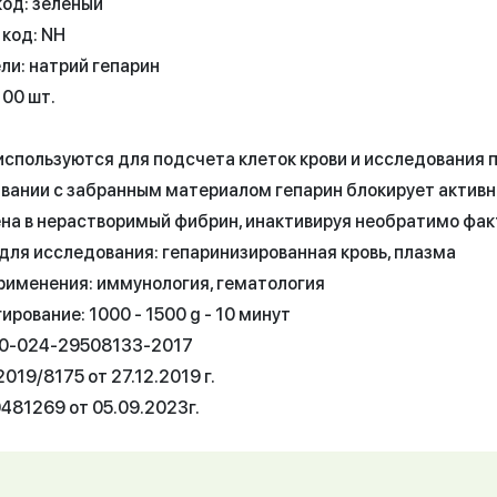
код: зеленый
 код: NH
ли: натрий гепарин
100 шт.
используются для подсчета клеток крови и исследования 
вании с забранным материалом гепарин блокирует активн
на в нерастворимый фибрин, инактивируя необратимо фак
для исследования: гепаринизированная кровь, плазма
рименения: иммунология, гематология
рование: 1000 - 1500 g - 10 минут
50-024-29508133-2017
019/8175 от 27.12.2019 г.
481269 от 05.09.2023г.