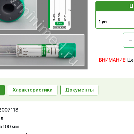
Ц
1 уп.
ВНИМАНИЕ!
Це
Характеристики
Документы
12007118
мл
6х100 мм