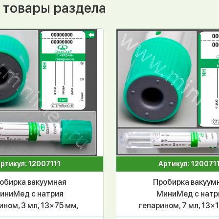
 товары раздела
ртикул: 12007111
Артикул: 120071
обирка вакуумная
Пробирка вакуум
иниМед с натрия
МиниМед с натр
ином, 3 мл, 13×75 мм,
гепарином, 7 мл, 13×
ый, ПЭТФ, уп.100 шт,
зеленый, ПЭТФ, уп.1