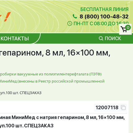
БЕСПЛАТНАЯ ЛИНИЯ
8 (800) 100-48-32
ПН-ПТ С 08:00 ДО 16:30
0
КОНТАКТЫ
ПОИСК
епарином, 8 мл, 16×100 мм,
робирки вакуумные из полиэтилентерефталата (ПЭТФ)
, МиниМед (внесены в Реестр российской промышленной
 уп.100 шт. СПЕЦЗАКАЗ
12007118
ная МиниМед с натрия гепарином, 8 мл, 16×100 мм,
 уп.100 шт. СПЕЦЗАКАЗ