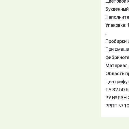
Цветовой 
Буквенный
Наполните
Упаковка: 
.
Пробирки 
При смеши
фибриноге
Материал 
Область п
Центрифуги
ТУ 32.50.
РУ № РЗН 2
РРПП № 10