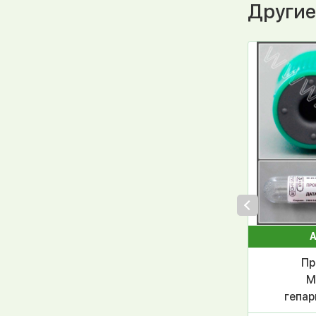
Другие
А
Пр
М
гепар
зелен