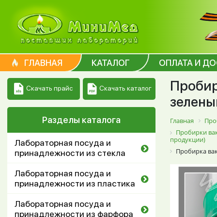
ГЛАВНАЯ
КАТАЛОГ
ОПЛАТА И Д
Пробир
Скачать каталог
Скачать прайс
зелены
Разделы каталога
Главная
Про
Пробирки вак
продукции)
Лабораторная посуда и
Пробирка вак
принадлежности из стекла
Лабораторная посуда и
принадлежности из пластика
Лабораторная посуда и
принадлежности из фарфора