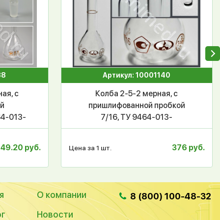
38
Артикул: 10001140
ая, с
Колба 2-5-2 мерная, с
ой
пришлифованной пробкой
64-013-
7/16, ТУ 9464-013-
Т 1770-
52876351-2014, ГОСТ 1770-
п.2 /
74, МиниМедПром, уп.25/
49.20 руб.
376 руб.
Цена за 1 шт.
кор.100 шт
я
О компании
8 (800) 100-48-32
ог
Новости