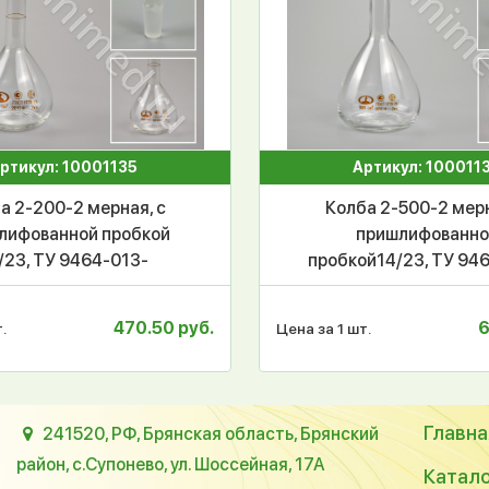
ртикул: 10001135
Артикул: 100011
а 2-200-2 мерная, с
Колба 2-500-2 мерн
лифованной пробкой
пришлифованн
/23, ТУ 9464-013-
пробкой14/23, ТУ 94
351-2014, ГОСТ 1770-
52876351-2014, ГОС
МиниМедПром, уп.2 /
74, МиниМедПром, у
470.50 руб.
6
.
Цена за 1 шт.
кор.72 шт,
кор.48 шт,
Главна
241520, РФ, Брянская область, Брянский
район, с.Супонево, ул. Шоссейная, 17А
Катал