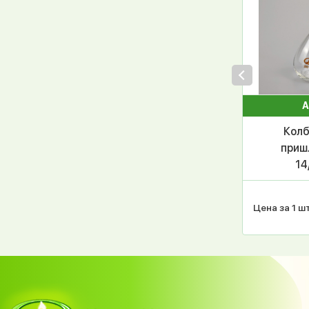
А
Колб
приш
14
52876
74, 
Цена за 1 шт