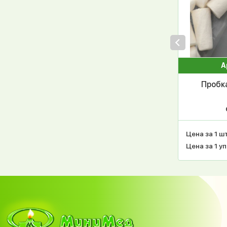
А
Пробк
а
газоп
Цена за 1 шт
Цена за 1 уп