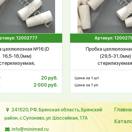
ртикул: 12002777
Артикул: 120027
а целлюлозная №16 (D
Пробка целлюлозна
16,5-18,0мм)
(29,5-31,0мм)
стерилизуемая,
стерилизуемая
втоклавируемая,
автоклавируема
роницаемая, РП-071,
газопроницаемая, Р
20 руб.
.
Цена за 1 шт.
уп.100шт.
уп.50шт.
2 000 руб.
.
Цена за 1 уп.
Главна
241520, РФ, Брянская область, Брянский
район, с.Супонево, ул. Шоссейная, 17А
Катал
info@minimed.ru