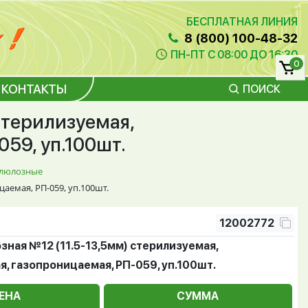
БЕСПЛАТНАЯ ЛИНИЯ
8 (800) 100-48-32
ПН-ПТ С 08:00 ДО 16:30
0
КОНТАКТЫ
ПОИСК
стерилизуемая,
59, уп.100шт.
ллюлозные
аемая, РП-059, уп.100шт.
12002772
ная №12 (11.5-13,5мм) стерилизуемая,
, газопроницаемая, РП-059, уп.100шт.
ЕНА
СУММА