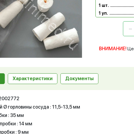
1 шт.
1 уп.
ВНИМАНИЕ!
Це
Характеристики
Документы
12002772
 Ø горловины сосуда : 11,5-13,5 мм
ки : 35 мм
пробки : 14 мм
робки : 9 мм