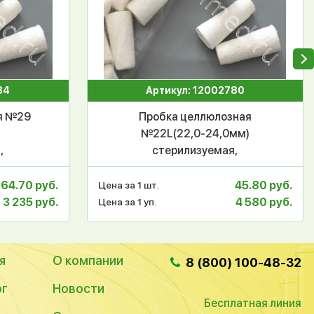
84
Артикул: 12002780
я №29
Пробка целлюлозная
№22L(22,0-24,0мм)
,
стерилизуемая,
я,
автоклавируемая,
П-081,
газопроницаемая, РП-078,
64.70 руб.
45.80 руб.
Цена за 1 шт.
уп.100шт.
3 235 руб.
4 580 руб.
Цена за 1 уп.
я
О компании
8 (800) 100-48-32
ог
Новости
Бесплатная линия