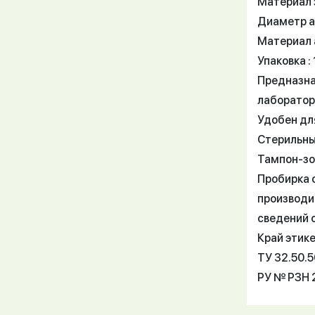
Материал з
Диаметр а
Материал 
Упаковка :
Предназна
лаборатор
Удобен для
Стерильны
Тампон-зо
Пробирка с
производи
сведений о
Край этике
ТУ 32.50.
РУ № РЗН 2