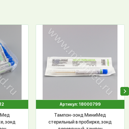
12
Артикул: 18000799
иМед
Тампон-зонд МиниМед
е, зонд
стерильный в пробирке, зонд
пон
деревянный, тампон