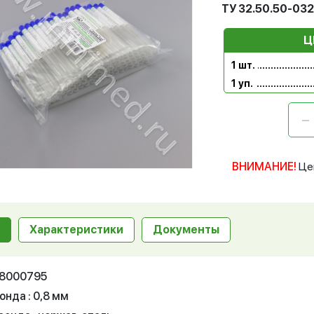
ТУ 32.50.50-03
Ц
1 шт.
1 уп.
ВНИМАНИЕ!
Це
Характеристики
Документы
 18000795
нда : 0,8 мм