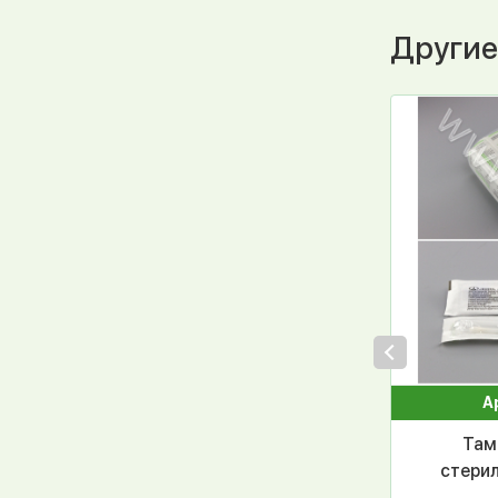
Другие
А
Там
стерил