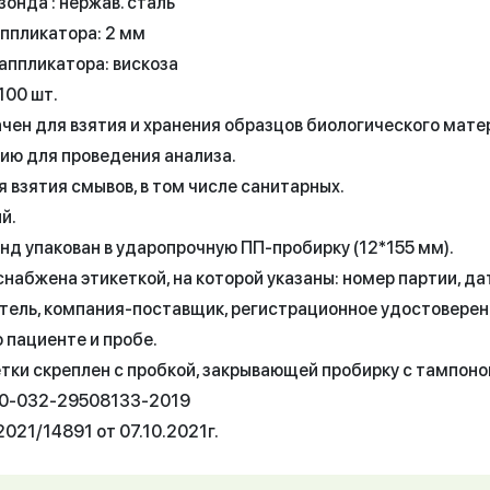
онда : нержав. сталь
ппликатора: 2 мм
аппликатора: вискоза
 100 шт.
чен для взятия и хранения образцов биологического мате
ию для проведения анализа.
 взятия смывов, в том числе санитарных.
й.
нд упакован в ударопрочную ПП-пробирку (12*155 мм).
набжена этикеткой, на которой указаны: номер партии, да
тель, компания-поставщик, регистрационное удостоверен
 пациенте и пробе.
тки скреплен с пробкой, закрывающей пробирку с тампоно
50-032-29508133-2019
021/14891 от 07.10.2021г.