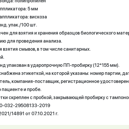
зонда: полипропилен
ппликатора: 5 мм
аппликатора: вискоза
инд. упак./100 шт.
чен для взятия и хранения образцов биологического мате
ию для проведения анализа.
 взятия смывов, в том числе санитарных.
й.
нд упакован в ударопрочную ПП-пробирку (12*155 мм).
набжена этикеткой, на которой указаны: номер партии, да
тель, компания-поставщик, регистрационное удостоверен
 пациенте и пробе.
тки скреплен с пробкой, закрывающей пробирку с тампоно
50-032-29508133-2019
021/14891 от 07.10.2021 г.