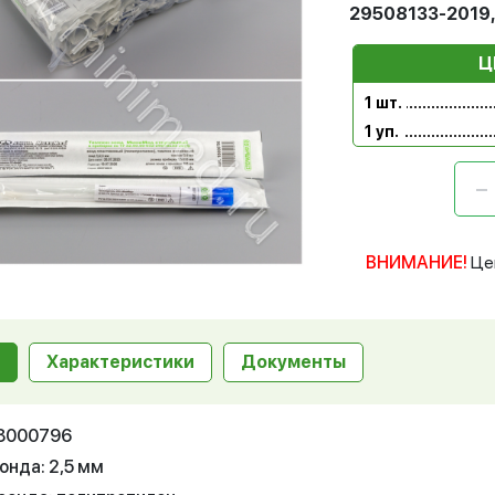
29508133-2019,
Ц
1 шт.
1 уп.
ВНИМАНИЕ!
Це
Характеристики
Документы
18000796
онда: 2,5 мм