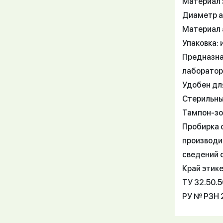
Материал 
Диаметр а
Материал 
Упаковка: 
Предназна
лаборатор
Удобен для
Стерильны
Тампон-зо
Пробирка с
производи
сведений о
Край этике
ТУ 32.50.
РУ № РЗН 2