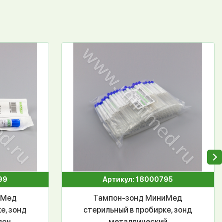
99
Артикул: 18000795
иМед
Тампон-зонд МиниМед
е, зонд
стерильный в пробирке, зонд
пон
металлический