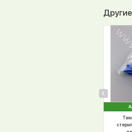
Другие
А
Там
стерил
де