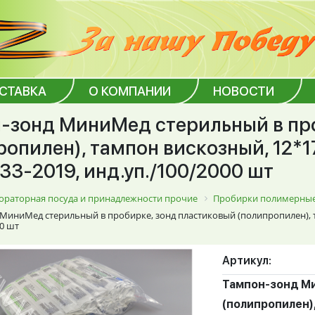
ОСТАВКА
О КОМПАНИИ
НОВОСТИ
-зонд МиниМед стерильный в про
ропилен), тампон вискозный, 12*1
33-2019, инд.уп./100/2000 шт
ораторная посуда и принадлежности прочие
Пробирки полимерные
МиниМед стерильный в пробирке, зонд пластиковый (полипропилен), та
00 шт
Артикул:
Тампон-зонд Ми
(полипропилен),