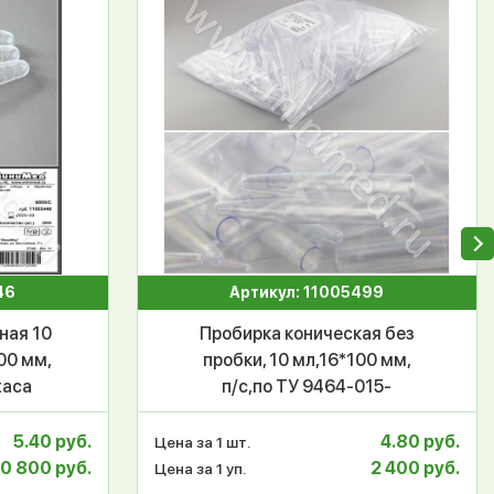
46
Артикул: 11005499
ная 10
Пробирка коническая без
00 мм,
пробки, 10 мл,16*100 мм,
taca
п/c,по ТУ 9464-015-
29508133-2014,
уп.500/2000 шт, МиниМед
5.40 руб.
4.80 руб.
Цена за 1 шт.
0 800 руб.
2 400 руб.
Цена за 1 уп.