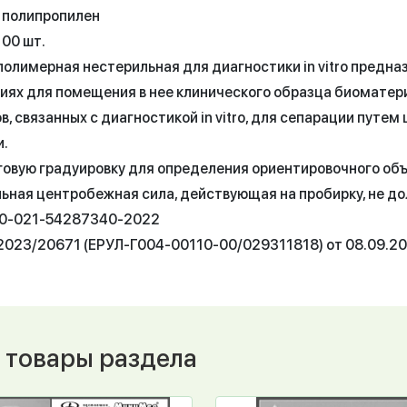
 полипропилен
100 шт.
полимерная нестерильная для диагностики in vitro предна
иях для помещения в нее клинического образца биоматериа
, связанных с диагностикой in vitro, для сепарации путем
и.
овую градуировку для определения ориентировочного объем
ьная центробежная сила, действующая на пробирку, не до
50-021-54287340-2022
2023/20671 (ЕРУЛ-Г004-00110-00/029311818) от 08.09.202
 товары раздела