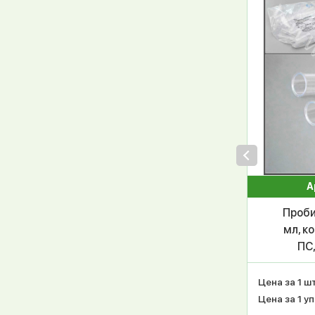
А
Проби
мл, к
ПС,
Цена за 1 шт
Цена за 1 уп