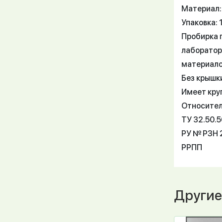
Материал:
Упаковка: 
Пробирка 
лаборатор
материалов
Без крышк
Имеет круг
Относител
ТУ 32.50.
РУ № РЗН 
РРПП
Другие