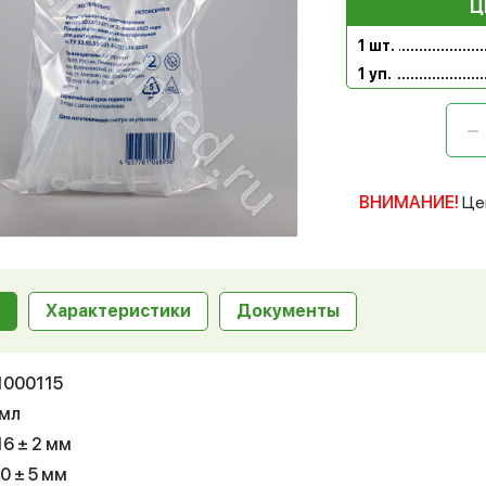
Ц
1 шт.
1 уп.
ВНИМАНИЕ!
Це
Характеристики
Документы
11000115
 мл
16 ± 2 мм
0 ± 5 мм