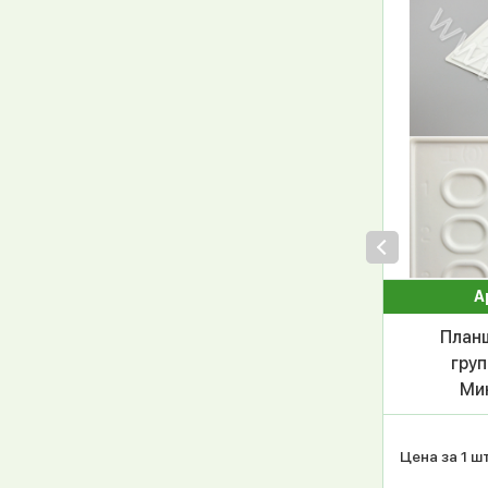
А
План
груп
Мин
Цена за 1 шт