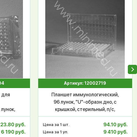
04
Артикул: 12002719
 для
Планшет иммунологический,
96 лунок, "U"-образн.дно, с
 лунок,
крышкой, стерильный, п/с,
 без
инд.уп./100 шт, Гритмед
/50 шт.,
123.80 руб.
94.10 руб.
Цена за 1 шт.
6 190 руб.
9 410 руб.
Цена за 1 уп.