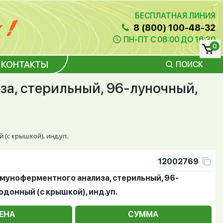
БЕСПЛАТНАЯ ЛИНИЯ
8 (800) 100-48-32
ПН-ПТ С 08:00 ДО 16:30
0
КОНТАКТЫ
ПОИСК
а, стерильный, 96-луночный,
(с крышкой), инд.уп.
12002769
муноферментного анализа, стерильный, 96-
одонный (с крышкой), инд.уп.
ЕНА
СУММА