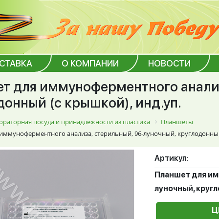
ОСТАВКА
О КОМПАНИИ
НОВОСТИ
т для иммуноферментного анализ
донный (с крышкой), инд.уп.
ораторная посуда и принадлежности из пластика
Планшеты
иммуноферментного анализа, стерильный, 96-луночный, круглодонный 
Артикул:
Планшет для им
луночный, кругл
Ц