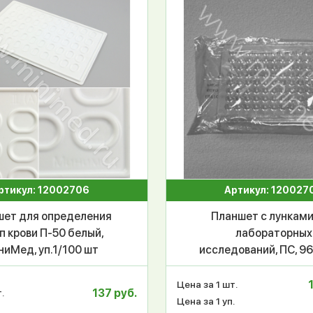
ртикул: 12002706
Артикул: 120027
шет для определения
Планшет с лунками
п крови П-50 белый,
лабораторных
иМед, уп.1/100 шт
исследований, ПС, 96
«U»-образное дно,
крышки, стер., инд.уп.
Цена за 1 шт.
137 руб.
.
Aptaca
Цена за 1 уп.