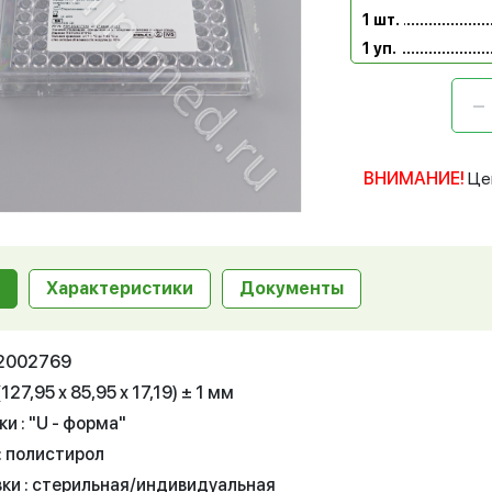
1 шт.
1 уп.
ВНИМАНИЕ!
Це
Характеристики
Документы
12002769
127,95 х 85,95 х 17,19) ± 1 мм
и : "U - форма"
: полистирол
вки : стерильная/индивидуальная