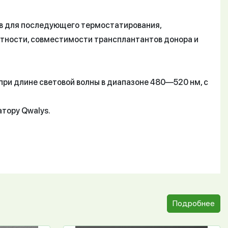
ов для последующего термостатирования,
астности, совместимости трансплантантов донора и
и длине световой волны в диапазоне 480—520 нм, с
тору Qwalys.
Подробнее