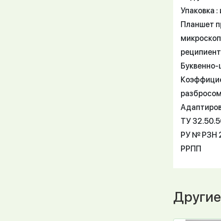
Упаковка : 
Планшет п
микроскоп
реципиент
Буквенно-
Коэффицие
разбросом 
Адаптиров
ТУ 32.50.
РУ № РЗН 2
РРПП
Другие