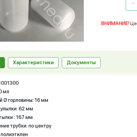
ВНИМАНИЕ!
Це
Характеристики
Документы
11001300
0 мл
й Ø горловины: 16 мм
улылки: 62 мм
тылки : 167 мм
ние трубки: по центру
 полиэтилен