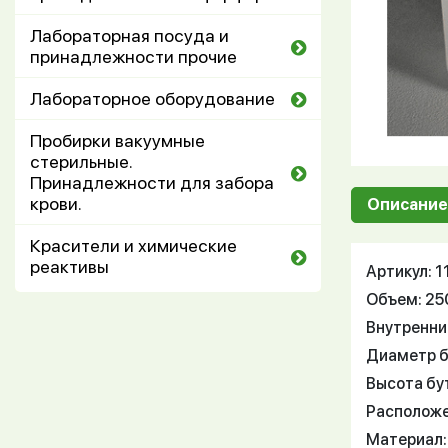
Лабораторная посуда и
принадлежности прочие
Лабораторное оборудование
Пробирки вакуумные
стерильные.
Принадлежности для забора
крови.
Описание
Красители и химические
реактивы
Артикул: 
Объем: 25
Внутренни
Диаметр б
Высота бу
Расположе
Материал: