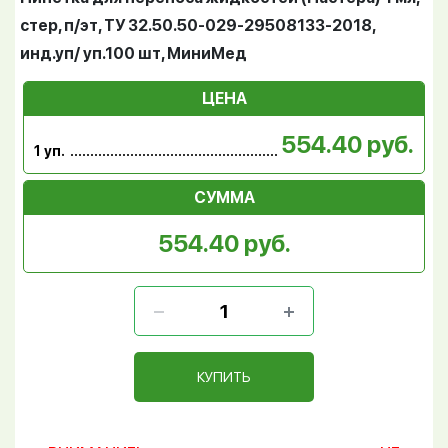
стер, п/эт, ТУ 32.50.50-029-29508133-2018,
инд.уп/ уп.100 шт, МиниМед
ЦЕНА
554.40 руб.
1 уп.
СУММА
554.40 руб.
КУПИТЬ